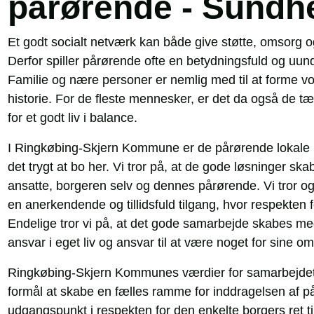
pårørende - Sund
Et godt socialt netværk kan både give støtte, omsorg 
Derfor spiller pårørende ofte en betydningsfuld og uundv
Familie og nære personer er nemlig med til at forme vore
historie. For de fleste mennesker, er det da også de tæ
for et godt liv i balance.
I Ringkøbing-Skjern Kommune er de pårørende lokale 
det trygt at bo her. Vi tror på, at de gode løsninger
ansatte, borgeren selv og dennes pårørende. Vi tror o
en anerkendende og tillidsfuld tilgang, hvor respekten
Endelige tror vi på, at det gode samarbejde skabes me
ansvar i eget liv og ansvar til at være noget for sine
Ringkøbing-Skjern Kommunes værdier for samarbejdet
formål at skabe en fælles ramme for inddragelsen af p
udgangspunkt i respekten for den enkelte borgers ret t