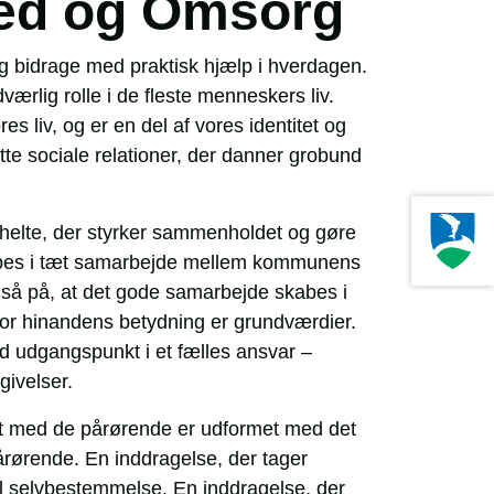
hed og Omsorg
og bidrage med praktisk hjælp i hverdagen.
ærlig rolle i de fleste menneskers liv.
s liv, og er en del af vores identitet og
tte sociale relationer, der danner grobund
helte, der styrker sammenholdet og gøre
 skabes i tæt samarbejde mellem kommunens
gså på, at det gode samarbejde skabes i
 for hinandens betydning er grundværdier.
d udgangspunkt i et fælles ansvar –
 omgivelser.
 med de pårørende er udformet med det
årørende. En inddragelse, der tager
il selvbestemmelse. En inddragelse, der