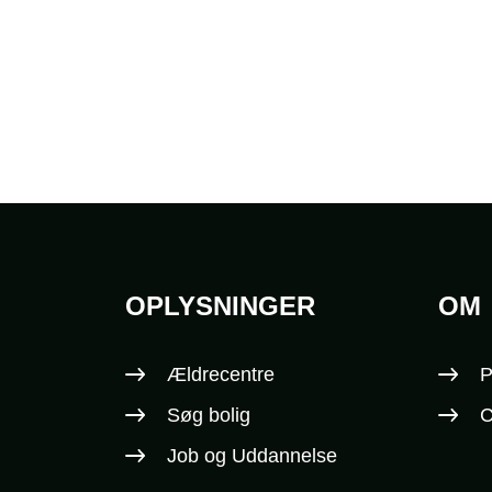
OPLYSNINGER
OM
Sidefod
Ældrecentre
P
Søg bolig
C
Job og Uddannelse